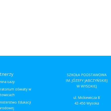
tnerzy
SZKOŁA PODSTAWOWA
IM. JÓZEFY JABCZYŃSKIEJ
ina Łazy
W WYSOKIEJ
ratorium oświaty w
towicach
ul. Mickiewicza 8
nisterstwo Edukacji
42-450 Wysoka
arodowej