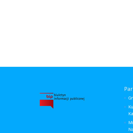
Par
Gm
Ku
Ka
Mi
N