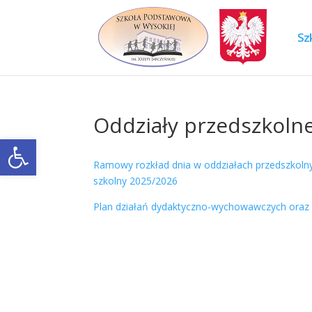
Skip
to
content
Sz
Oddziały przedszkoln
Otwórz pasek narzędzi
Ramowy rozkład dnia w oddziałach przedszkolny
szkolny 2025/2026
Plan działań dydaktyczno-wychowawczych oraz w