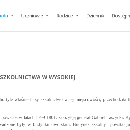
koła
Uczniowie
Rodzice
Dziennik
Dostępn
 SZKOLNICTWA W WYSOKIEJ
o tyle właśnie liczy szkolnictwo w tej miejscowości, przechodziła l
powstała w latach 1799-1801, założył ją generał Gabriel Taszycki. By
rowadzone były w budynku dworskim. Budynek szkolny
powstał j