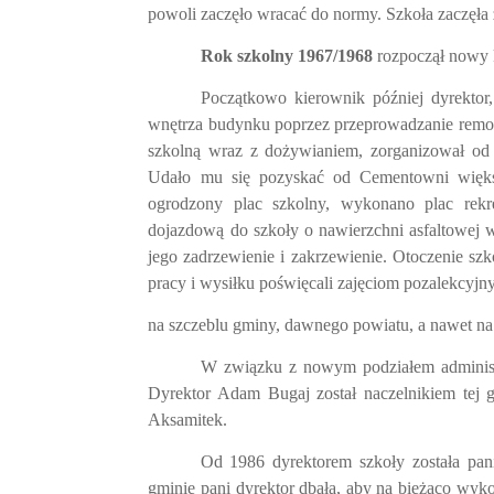
powoli zaczęło wracać do normy. Szkoła zaczęła
Rok szkolny
1967/1968
rozpoczął nowy 
Początkowo kierownik później dyrektor,
wnętrza budynku poprzez przeprowadzanie remon
szkolną wraz z dożywianiem, zorganizował od p
Udało mu się pozyskać od Cementowni większ
ogrodzony plac szkolny, wykonano plac rekr
dojazdową do szkoły o nawierzchni asfaltowej w
jego zadrzewienie i zakrzewienie. Otoczenie szk
pracy i wysiłku poświęcali zajęciom pozalekcyj
na szczeblu gminy, dawnego powiatu, a nawet n
W związku z nowym podziałem adminis
Dyrektor Adam Bugaj został naczelnikiem tej g
Aksamitek.
Od 1986 dyrektorem szkoły została pan
gminie pani dyrektor dbała, aby na bieżąco wy