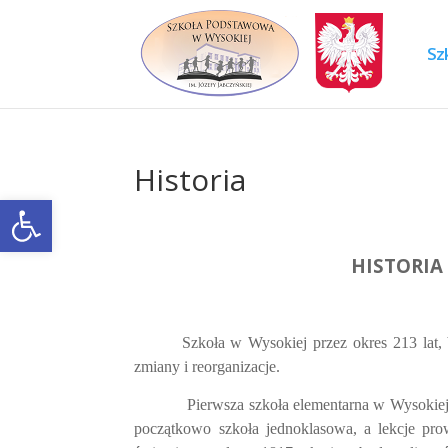
Skip
to
content
Sz
Historia
Otwórz pasek narzędzi
HISTORIA
Szkoła w Wysokiej przez okres 213 lat, b
zmiany i reorganizacje.
Pierwsza szkoła elementarna w Wysokiej 
początkowo szkoła jednoklasowa, a lekcje p