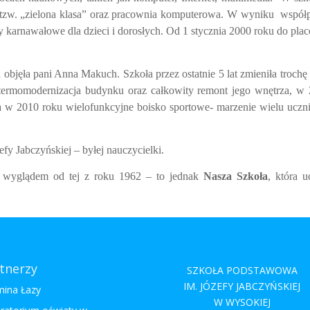
 tzw. „zielona klasa” oraz pracownia komputerowa. W wyniku
współ
karnawałowe dla dzieci i dorosłych. Od 1 stycznia 2000 roku do pla
objęła pani Anna Makuch. Szkoła przez ostatnie 5 lat zmieniła trochę
termomodernizacja budynku oraz całkowity remont jego wnętrza, w
 a w 2010 roku wielofunkcyjne boisko sportowe- marzenie wielu uczn
fy Jabczyńskiej – byłej nauczycielki.
ę wyglądem od tej z roku 1962 – to jednak
Nasza Szkoła
, która u
tnerzy
SZKOŁA PODSTAWOWA
IM. JÓZEFY JABCZYŃSKIEJ
ina Łazy
W WYSOKIEJ