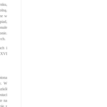
ynku,
olną.
jne w
piad,
onale
onie.
ych.
uch i
 XXVI
piona
ty. W
szkół
staci
te na
ole z