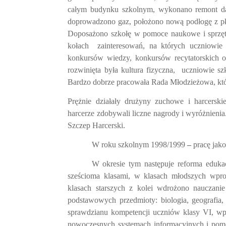
całym budynku szkolnym, wykonano remont dac
doprowadzono gaz, położono nową podłogę z pły
Doposażono szkołę w pomoce naukowe i sprzęt 
kołach
zainteresowań, na których uczniowie
konkursów wiedzy, konkursów recytatorskich 
rozwinięta była kultura fizyczna,
uczniowie sz
Bardzo dobrze pracowała Rada Młodzieżowa, któr
Prężnie działały drużyny zuchowe i harcerski
harcerze zdobywali liczne nagrody i wyróżnien
Szczep Harcerski.
W roku szkolnym 1998/1999
–
pracę jak
W okresie tym następuje reforma eduka
sześcioma klasami, w klasach młodszych wpro
klasach starszych z kolei wdrożono nauczani
podstawowych przedmioty: biologia, geografia
sprawdzianu kompetencji uczniów klasy VI, w
nowoczesnych systemach informacyjnych i pomo