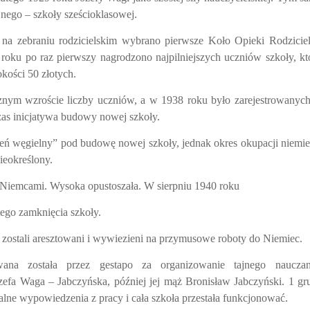
nego – szkoły sześcioklasowej.
na zebraniu rodzicielskim wybrano pierwsze Koło Opieki Rodziciel
roku po raz pierwszy nagrodzono najpilniejszych uczniów szkoły, k
ości 50 złotych.
cznym wzroście liczby uczniów, a w 1938 roku było zarejestrowanyc
czas inicjatywa budowy nowej szkoły.
eń węgielny” pod budowę nowej szkoły, jednak okres okupacji niemie
nieokreślony.
 Niemcami. Wysoka opustoszała. W sierpniu 1940 roku
ego zamknięcia szkoły.
zostali aresztowani i wywiezieni na przymusowe roboty do Niemiec.
wana została przez gestapo za organizowanie tajnego nauczan
zefa Waga – Jabczyńska, później jej mąż Bronisław Jabczyński. 1 gr
alne wypowiedzenia z pracy i cała szkoła przestała funkcjonować.