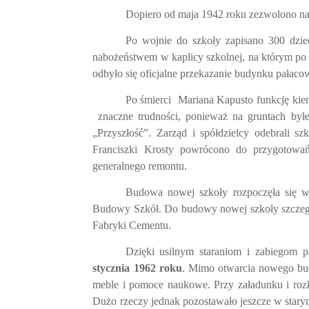
Dopiero od maja 1942 roku zezwolono na 
Po wojnie do szkoły zapisano 300 dzie
nabożeństwem w kaplicy szkolnej, na którym po r
odbyło się oficjalne przekazanie budynku pałaco
Po śmierci
Mariana Kapusto funkcję kier
znaczne trudności, ponieważ na gruntach był
„Przyszłość”. Zarząd i spółdzielcy odebrali sz
Franciszki Krosty powrócono do przygotowa
generalnego remontu.
Budowa nowej szkoły rozpoczęła się w
Budowy Szkół. Do budowy nowej szkoły szczegól
Fabryki Cementu.
Dzięki usilnym staraniom i zabiegom 
stycznia 1962 roku
. Mimo otwarcia nowego bud
meble i pomoce naukowe. Przy załadunku i rozł
Dużo rzeczy jednak pozostawało jeszcze w stary