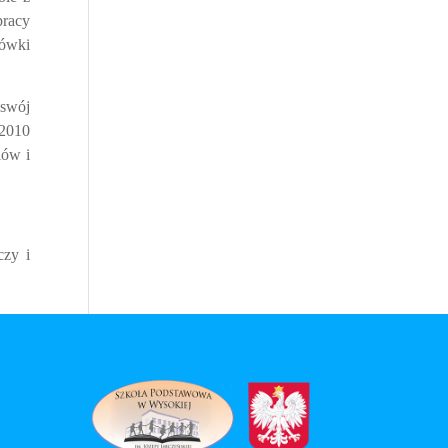
pracy
cówki
 swój
 2010
iów i
czy i