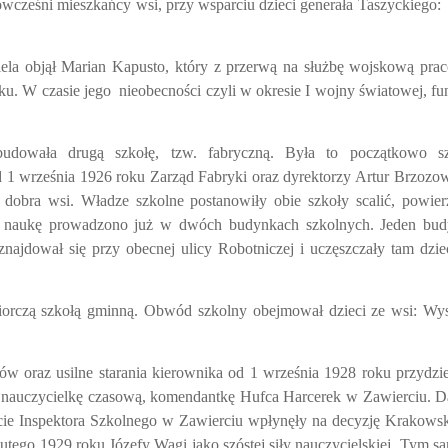
ówcześni mieszkańcy wsi, przy wsparciu dzieci generała Taszyckiego:
ela objął Marian Kapusto, który z przerwą na służbę wojskową pra
oku. W czasie jego
nieobecności czyli w okresie I wojny światowej, fu
owała drugą szkołę, tzw. fabryczną. Była to początkowo sz
 1 września 1926 roku Zarząd Fabryki oraz dyrektorzy Artur Brzozow
 dobra wsi. Władze szkolne postanowiły obie szkoły scalić, powier
y naukę prowadzono już w dwóch budynkach szkolnych. Jeden bu
znajdował się przy obecnej ulicy Robotniczej i uczęszczały tam dzie
orczą szkołą gminną. Obwód szkolny obejmował dzieci ze wsi: Wy
iów oraz usilne starania kierownika od 1 września 1928 roku przydzi
 nauczycielkę czasową, komendantkę Hufca Harcerek w Zawierciu. D
cie Inspektora Szkolnego w Zawierciu wpłynęły na decyzję Krakows
tego 1929 roku Józefy Wagi jako szóstej siły nauczycielskiej. Tym 