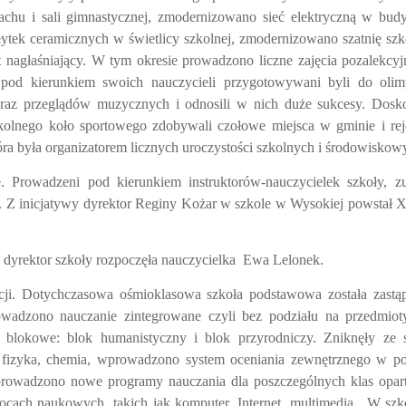
hu i sali gimnastycznej, zmodernizowano sieć elektryczną w bud
tek ceramicznych w świetlicy szkolnej, zmodernizowano szatnię szk
nagłaśniający. W tym okresie prowadzono liczne zajęcia pozalekcy
 pod kierunkiem swoich nauczycieli przygotowywani byli do olim
oraz przeglądów muzycznych i odnosili w nich duże sukcesy. Dosk
kolnego koło sportowego zdobywali czołowe miejsca w gminie i rej
a była organizatorem licznych uroczystości szkolnych i środowiskow
e. Prowadzeni pod kierunkiem instruktorów-nauczycielek szkoły, z
ia. Z inicjatywy dyrektor Reginy Kożar w szkole w Wysokiej powstał
o dyrektor szkoły rozpoczęła nauczycielka
Ewa Lelonek.
cji. Dotychczasowa ośmioklasowa szkoła podstawowa została zastą
wadzono nauczanie zintegrowane czyli bez podziału na przedmio
e blokowe: blok humanistyczny i blok przyrodniczy. Zniknęły ze 
, fizyka, chemia, wprowadzono system oceniania zewnętrznego w po
prowadzono nowe programy nauczania dla poszczególnych klas opar
cach naukowych, takich jak komputer, Internet, multimedia.
W szk