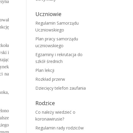
syna
Uczniowie
cował
Regulamin Samorządu
nkcję
Uczniowskiego
Plan pracy samorządu
koła
uczniowskiego
ski i
Egzaminy i rekrutacja do
zając
szkół średnich
dynek
Plan lekcji
ci na
Rozkład przerw
Dziecięcy telefon zaufania
soka,
Rodzice
elono
Co należy wiedzieć o
alsze
koronawirusie?
kiego
Regulamin rady rodziców
samym