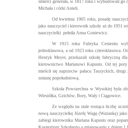
śmierci generała, w 1817 roku i wybudowali go 
Michała i córki Anieli.
Od kwietnia 1905 roku, posadę nauczyci
jako nauczyciel i kierownik szkoły aż do 1951 r
nauczycielki
pełniła Anna Goniewicz.
W 1915 roku Fabryka Cementu wybud
jednoklasowa, a od 1923 roku czteroklasowa. Od
Henryk Meyer, przekazali szkołę fabryczną dla
kierownictwo Marianowi Kapusto. Od tej por
mieścił się naprzeciw pałacu Taszyckich, drugi 
zmianę popołudniową.
Szkoła Powszechna w Wysokiej była zbi
Wiesiółka, Gzichów, Bory, Wały i Ciągowice.
Ze względu na stale rosnąca liczbę uczn
nową nauczycielkę Józefę Wagę (Ważankę) jako
zabiegi kierownika Mariana Kapusto oraz popar
Kuratorium Szkolnego o mianowaniu z dniem 1 lu