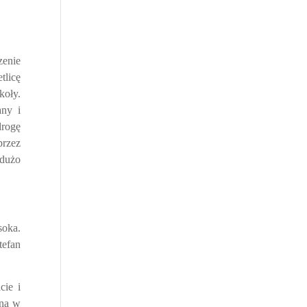
zenie
tlicę
koły.
any i
drogę
przez
 dużo
oka.
tefan
cie i
kna w