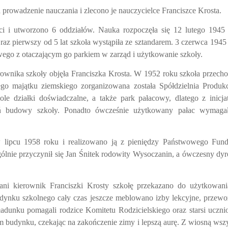
prowadzenie nauczania i zlecono je nauczycielce Franciszce Krosta.
ci i utworzono 6 oddziałów. Nauka rozpoczęła się 12 lutego 1945
az pierwszy od 5 lat szkoła wystąpiła ze sztandarem. 3 czerwca 1945
wego z otaczającym go parkiem w zarząd i użytkowanie szkoły.
ownika szkoły objęła Franciszka Krosta. W 1952 roku szkoła przecho
ego majątku ziemskiego zorganizowana została Spółdzielnia Produk
kole działki doświadczalne, a także park pałacowy, dlatego z inicj
ń budowy szkoły. Ponadto ówcześnie użytkowany pałac wymagał
 lipcu 1958 roku i realizowano ją z pieniędzy Państwowego Fun
nie przyczynił się Jan Śnitek rodowity Wysoczanin, a ówczesny dyr
pani kierownik Franciszki Krosty szkołę przekazano do użytkowan
ynku szkolnego cały czas jeszcze meblowano izby lekcyjne, przew
adunku pomagali rodzice Komitetu Rodzicielskiego oraz starsi uczni
m budynku, czekając na zakończenie zimy i lepszą aurę. Z wiosną wsz