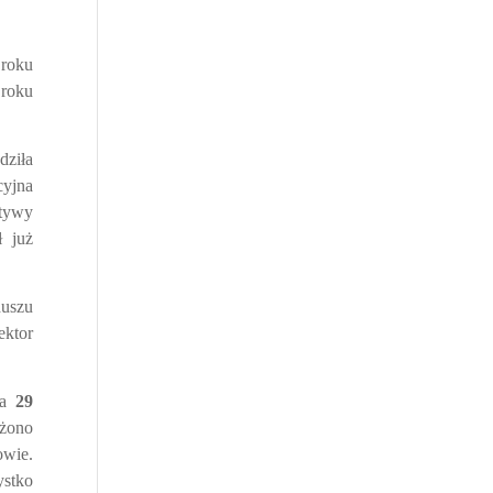
 roku
 roku
dziła
cyjna
atywy
 już
duszu
ektor
ia
29
ożono
owie.
ystko