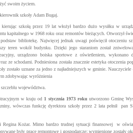
 żyć swoim życiem.
kierownik szkoły Adam Bugaj.
 kierując szkołą przez 19 lat włożył bardzo dużo wysiłku w urząd
tu kapitalnego w 1968 roku oraz remontów bieżących. Otworzył świe
odstaw bibliotekę. Najwięcej jednak uwagi poświęcił otoczeniu sz
y teren wokół budynku. Dzięki jego staraniom został zniwelow
eacyjny, urządzono boiska sportowe z oświetleniem, wykonano 
raz ze schodami. Podniesiona została znacznie estetyka otoczenia po
oły zostało uznane za jedno z najładniejszych w gminie. Nauczyciele
nym zdobywając wyróżnienia
a szczeblu województwa.
tracyjnym w kraju od
1 stycznia 1973 roku
utworzono Gminę Wys
miny, wówczas funkcję dyrektora szkoły przez 2 lata pełnił
pan S
i Regina Kożar. Mimo bardzo trudnej sytuacji finansowej
w oświa
konywane były prace remontowe i gospodarcze: wymienione zostały o