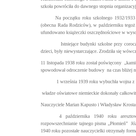
szkoła powróciła do dawnego stopnia organizacyj
Na początku roku szkolnego 1932/1933 
(obecna Rada Rodziców), w październiku tegoż 
ufundowano książeczki oszczędnościowe w wysok
Istniejące budynki szkolne przy coro
dzieci, były niewystarczające. Zrodziła się wów
11 listopada 1938 roku został poświęcony
„kami
spowodował odroczenie budowy
na czas bliżej 
1 września 1939 roku wybuchła wojna z
władze oświatowe niemieckie dokonały całkowit
Nauczyciele Marian Kapusto i Władysław Krosta 
4 października 1940 roku areszto
rozpowszechnianie tajnego pisma „Płomień”
Jó
1940 roku pozostałe nauczycielki otrzymały form