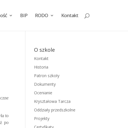
ość
BIP
RODO
Kontakt
O szkole
Kontakt
Historia
Patron szkoły
Dokumenty
Ocenianie
iczne
Kryształowa Tarcza
Oddziały przedszkolne
ła to
Projekty
uż po
Certyfikaty