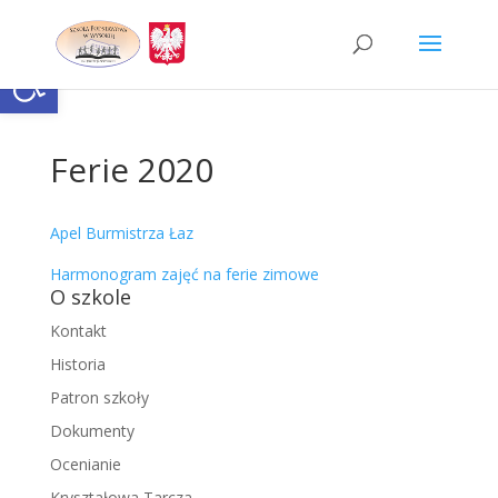
Skip
to
content
Otwórz pasek narzędzi
Ferie 2020
Apel Burmistrza Łaz
Harmonogram zajęć na ferie zimowe
O szkole
Kontakt
Historia
Patron szkoły
Dokumenty
Ocenianie
Kryształowa Tarcza