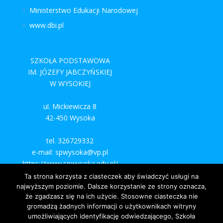
Ministerstwo Edukacji Narodowej
www.dbi.pl
SZKOŁA PODSTAWOWA
IM. JÓZEFY JABCZYŃSKIEJ
W WYSOKIEJ
ul. Mickiewicza 8
42-450 Wysoka
tel. 326729332
e-mail: spwysoka@vp.pl
https://www.spwysoka.edu.pl/
Ta strona korzysta z ciasteczek aby świadczyć usługi na
najwyższym poziomie. Dalsze korzystanie ze strony oznacza,
że zgadzasz się na ich użycie. Stosowne ciasteczka nie
gromadzą żadnych informacji o użytkownikach witryny
umożliwiających identyfikację odwiedzającego, Szkoła