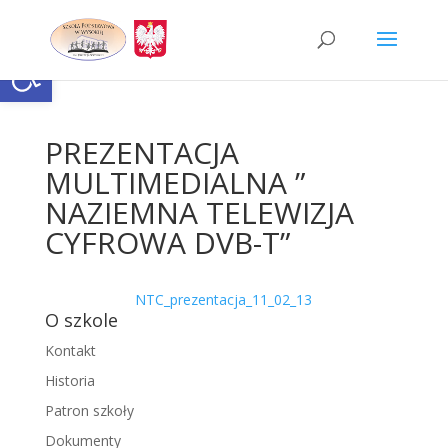
Skip
to
content
Otwórz pasek narzędzi
PREZENTACJA
MULTIMEDIALNA ”
NAZIEMNA TELEWIZJA
CYFROWA DVB-T”
NTC_prezentacja_11_02_13
O szkole
Kontakt
Historia
Patron szkoły
Dokumenty