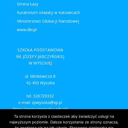
Gmina Łazy
Kuratorium oświaty w Katowicach
Ministerstwo Edukacji Narodowej
www.dbi.pl
SZKOŁA PODSTAWOWA
IM. JÓZEFY JABCZYŃSKIEJ
W WYSOKIEJ
ul. Mickiewicza 8
42-450 Wysoka
tel. 326729332
e-mail: spwysoka@vp.pl
https://www.spwysoka.edu.pl/
Ta strona korzysta z ciasteczek aby świadczyć usługi na
najwyższym poziomie. Dalsze korzystanie ze strony oznacza,
że zgadzasz się na ich użycie. Stosowne ciasteczka nie