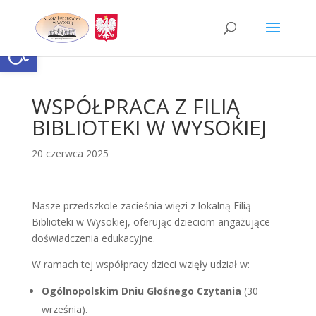
Skip
to
content
Otwórz pasek narzędzi
WSPÓŁPRACA Z FILIĄ
BIBLIOTEKI W WYSOKIEJ
20 czerwca 2025
Nasze przedszkole zacieśnia więzi z lokalną Filią
Biblioteki w Wysokiej, oferując dzieciom angażujące
doświadczenia edukacyjne.
W ramach tej współpracy dzieci wzięły udział w:
Ogólnopolskim Dniu Głośnego Czytania
(30
września).