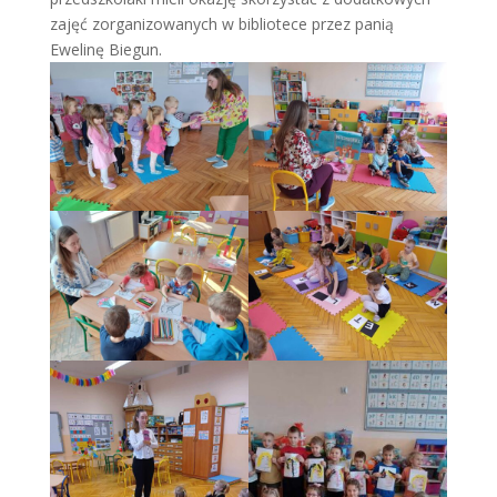
zajęć zorganizowanych w bibliotece przez panią
Ewelinę Biegun.