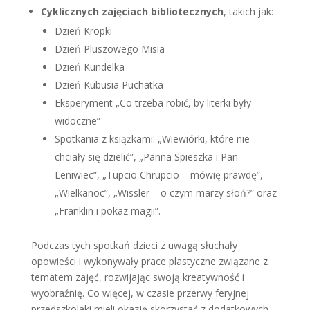
Cyklicznych zajęciach bibliotecznych
, takich jak:
Dzień Kropki
Dzień Pluszowego Misia
Dzień Kundelka
Dzień Kubusia Puchatka
Eksperyment „Co trzeba robić, by literki były
widoczne”
Spotkania z książkami: „Wiewiórki, które nie
chciały się dzielić”, „Panna Spieszka i Pan
Leniwiec”, „Tupcio Chrupcio – mówię prawdę”,
„Wielkanoc”, „Wissler – o czym marzy słoń?” oraz
„Franklin i pokaz magii”.
Podczas tych spotkań dzieci z uwagą słuchały
opowieści i wykonywały prace plastyczne związane z
tematem zajęć, rozwijając swoją kreatywność i
wyobraźnię. Co więcej, w czasie przerwy feryjnej
przedszkolaki mieli okazję skorzystać z dodatkowych