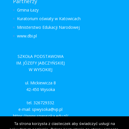
Partnerzy
Gmina Łazy
Kuratorium oświaty w Katowicach
Ministerstwo Edukacji Narodowej
www.dbi.pl
SZKOŁA PODSTAWOWA
IM. JÓZEFY JABCZYŃSKIEJ
W WYSOKIEJ
ul. Mickiewicza 8
42-450 Wysoka
tel. 326729332
e-mail: spwysoka@vp.pl
https://www.spwysoka.edu.pl/
Ta strona korzysta z ciasteczek aby świadczyć usługi na