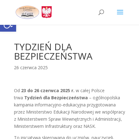
Skip
to
content
Otwórz pasek narzędzi
TYDZIEŃ DLA
BEZPIECZEŃSTWA
26 czerwca 2025
Od
23 do 26 czerwca 2025 r.
w całej Polsce
trwa
Tydzień dla Bezpieczeństwa
– ogólnopolska
kampania informacyjno-edukacyjna przygotowana
przez Ministerstwo Edukacji Narodowej we współpracy
z Ministerstwem Spraw Wewnętrznych i Administracji,
Ministerstwem Infrastruktury oraz NASK.
To inicjatywa skierowana do uczniów, nauczycieli,