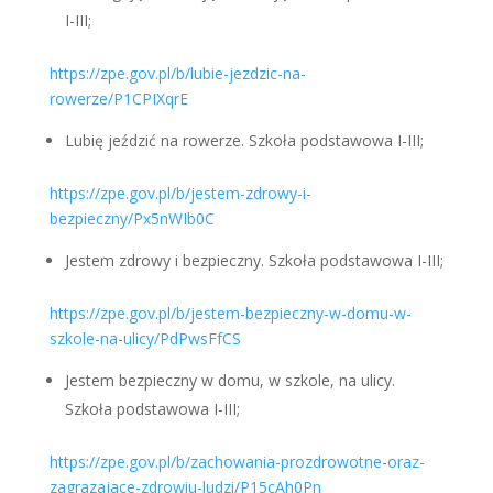
I-III;
https://zpe.gov.pl/b/lubie-jezdzic-na-
rowerze/P1CPIXqrE
Lubię jeździć na rowerze. Szkoła podstawowa I-III;
https://zpe.gov.pl/b/jestem-zdrowy-i-
bezpieczny/Px5nWIb0C
Jestem zdrowy i bezpieczny. Szkoła podstawowa I-III;
https://zpe.gov.pl/b/jestem-bezpieczny-w-domu-w-
szkole-na-ulicy/PdPwsFfCS
Jestem bezpieczny w domu, w szkole, na ulicy.
Szkoła podstawowa I-III;
https://zpe.gov.pl/b/zachowania-prozdrowotne-oraz-
zagrazajace-zdrowiu-ludzi/P15cAh0Pn