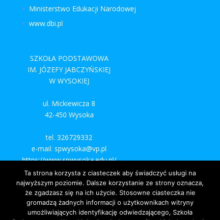
Ministerstwo Edukacji Narodowej
www.dbi.pl
SZKOŁA PODSTAWOWA
IM. JÓZEFY JABCZYŃSKIEJ
W WYSOKIEJ
ul. Mickiewicza 8
42-450 Wysoka
tel. 326729332
e-mail: spwysoka@vp.pl
https://www.spwysoka.edu.pl/
Ta strona korzysta z ciasteczek aby świadczyć usługi na
najwyższym poziomie. Dalsze korzystanie ze strony oznacza,
że zgadzasz się na ich użycie. Stosowne ciasteczka nie
gromadzą żadnych informacji o użytkownikach witryny
umożliwiających identyfikację odwiedzającego, Szkoła