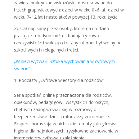
zawiera praktyczne wskazówki, dostosowane do
trzech grup wiekowych: dzieci w wieku 0–6 lat, dzieci w
wieku 7–12 lat i nastolatków powyżej 13. roku życia.
Został napisany przez osoby, które na co dzień
pracują z młodymi ludźmi, badają cyfrową
rzeczywistość i walczą o to, aby internet był wolny od
szkodliwych i nielegalnych treści.
„W sieci wyzwań. Sztuka wychowania w cyfrowym
świecie”
Podcasty „Cyfrowe wieczory dla rodziców”
Seria spotkań online przeznaczona dla rodziców,
opiekunów, pedagogów i wszystkich dorosłych,
chętnych zaangażować się w rozmowy o
bezpieczeństwie dzieci i młodzieży w internecie.
Eksperci poruszają w nich takie tematy jak cyfrowa
higiena dla najmłodszych, ryzykowne zachowania w
internecie czy cyfrowe uzależnienia.