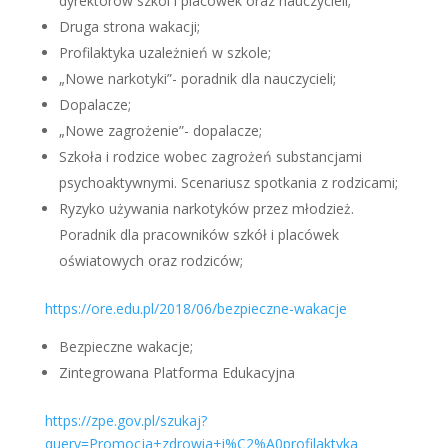
dyrektorów szkól i placówek oraz nauczycieli;
Druga strona wakacji;
Profilaktyka uzależnień w szkole;
„Nowe narkotyki”- poradnik dla nauczycieli;
Dopalacze;
„Nowe zagrożenie”- dopalacze;
Szkoła i rodzice wobec zagrożeń substancjami
psychoaktywnymi. Scenariusz spotkania z rodzicami;
Ryzyko używania narkotyków przez młodzież.
Poradnik dla pracowników szkół i placówek
oświatowych oraz rodziców;
https://ore.edu.pl/2018/06/bezpieczne-wakacje
Bezpieczne wakacje;
Zintegrowana Platforma Edukacyjna
https://zpe.gov.pl/szukaj?
query=Promocja+zdrowia+i%C2%A0profilaktyka