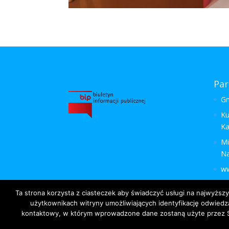
Par
Gm
Ku
Ka
Mi
N
ww
Ta strona korzysta z ciasteczek aby świadczyć usługi na najwyższ
użytkownikach witryny umożliwiających identyfikację odwiedz
kontaktowy, w którym wprowadzone dane zostaną użyte przez Sz