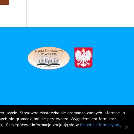
ich użycie. Stosowne ciasteczka nie gromadzą żadnych informacji o
ch nie gromadzi ani nie przetwarza. Wyjątkiem jest formularz
ę. Szczegółowe informacje znajdują się w
Klauzuli informacyjnej
,