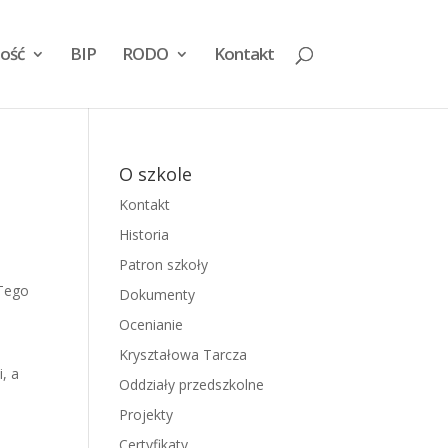
ość
BIP
RODO
Kontakt
O szkole
Kontakt
Historia
Patron szkoły
 Tego
Dokumenty
Ocenianie
Kryształowa Tarcza
i, a
Oddziały przedszkolne
Projekty
Certyfikaty