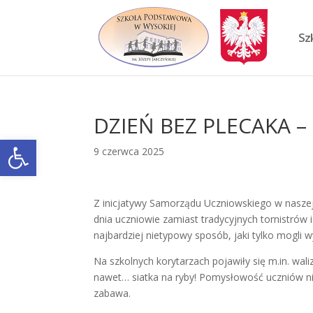
Skip
to
content
Sz
DZIEŃ BEZ PLECAKA 
Otwórz pasek narzędzi
9 czerwca 2025
Z inicjatywy Samorządu Uczniowskiego w naszej
dnia uczniowie zamiast tradycyjnych tornistrów i
najbardziej nietypowy sposób, jaki tylko mogli w
Na szkolnych korytarzach pojawiły się m.in. wali
nawet… siatka na ryby! Pomysłowość uczniów nie
zabawa.