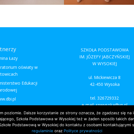
tnerzy
SZKOŁA PODSTAWOWA
IM. JÓZEFY JABCZYŃSKIEJ
ina Łazy
W WYSOKIEJ
ratorium oświaty w
towicach
ul. Mickiewicza 8
nisterstwo Edukacji
42-450 Wysoka
arodowej
tel. 326729332
w.dbi.pl
e-mail: spwysoka@vp.pl
https://www.spwysoka.edu.pl/
ym poziomie. Dalsze korzystanie ze strony oznacza, że zgadzasz się na 
ającego, Szkoła Podstawowa w Wysokiej też w żaden sposób takich dany
kołe Podstawową w Wysokiej do kontaktu z osobami kontaktującymi si
regulaminie
oraz
Polityce prywatności