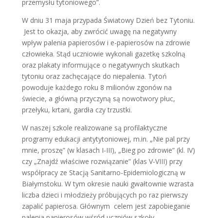
przemysłu tytoniowego”.
W dniu 31 maja przypada Światowy Dzień bez Tytoniu.
Jest to okazja, aby zwrócić uwagę na negatywny
wpływ palenia papierosów i e-papierosów na zdrowie
człowieka. Stąd uczniowie wykonali gazetkę szkolną
oraz plakaty informujące o negatywnych skutkach
tytoniu oraz zachęcające do niepalenia. Tytoń
powoduje każdego roku 8 milionów zgonów na
świecie, a główną przyczyną są nowotwory płuc,
przełyku, krtani, gardła czy trzustki.
W naszej szkole realizowane są profilaktyczne
programy edukacji antytytoniowej, m.in. „Nie pal przy
mnie, proszę” (w klasach I-III), „Bieg po zdrowie” (kl. IV)
czy „Znajdź właściwe rozwiązanie” (klas V-VIII) przy
współpracy ze Stacją Sanitarno-Epidemiologiczną w
Białymstoku. W tym okresie nauki gwałtownie wzrasta
liczba dzieci i młodzieży próbujących po raz pierwszy
zapalić papierosa. Głównym celem jest zapobieganie
palenia papierosów wśród uczniów szkoły