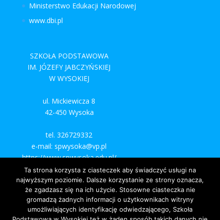
Ministerstwo Edukacji Narodowej
www.dbi.pl
SZKOŁA PODSTAWOWA
IM. JÓZEFY JABCZYŃSKIEJ
W WYSOKIEJ
ul. Mickiewicza 8
42-450 Wysoka
tel. 326729332
e-mail: spwysoka@vp.pl
https://www.spwysoka.edu.pl/
Ta strona korzysta z ciasteczek aby świadczyć usługi na
najwyższym poziomie. Dalsze korzystanie ze strony oznacza,
że zgadzasz się na ich użycie. Stosowne ciasteczka nie
gromadzą żadnych informacji o użytkownikach witryny
umożliwiających identyfikację odwiedzającego, Szkoła
Podstawowa w Wysokiej też w żaden sposób takich danych nie