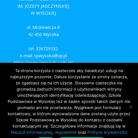
IM. JÓZEFY JABCZYŃSKIEJ
W WYSOKIEJ
ul. Mickiewicza 8
42-450 Wysoka
tel. 326729332
e-mail: spwysoka@vp.pl
https://www.spwysoka.edu.pl/
Ta strona korzysta z ciasteczek aby świadczyć usługi na
najwyższym poziomie. Dalsze korzystanie ze strony oznacza,
że zgadzasz się na ich użycie. Stosowne ciasteczka nie
gromadzą żadnych informacji o użytkownikach witryny
umożliwiających identyfikację odwiedzającego, Szkoła
Podstawowa w Wysokiej też w żaden sposób takich danych nie
gromadzi ani nie przetwarza. Wyjątkiem jest formularz
kontaktowy, w którym wprowadzone dane zostaną użyte przez
Szkołe Podstawową w Wysokiej do kontaktu z osobami
kontaktującymi się. Szczegółowe informacje znajdują się w
Klauzuli informacyjnej
,
regulaminie
oraz
Polityce prywatności