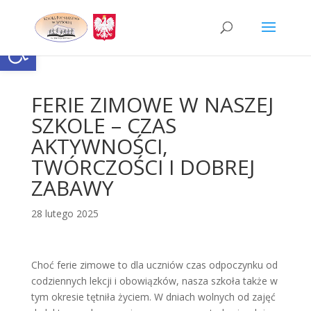
Skip
to
content
Otwórz pasek narzędzi
FERIE ZIMOWE W NASZEJ
SZKOLE – CZAS
AKTYWNOŚCI,
TWÓRCZOŚCI I DOBREJ
ZABAWY
28 lutego 2025
Choć ferie zimowe to dla uczniów czas odpoczynku od
codziennych lekcji i obowiązków, nasza szkoła także w
tym okresie tętniła życiem. W dniach wolnych od zajęć