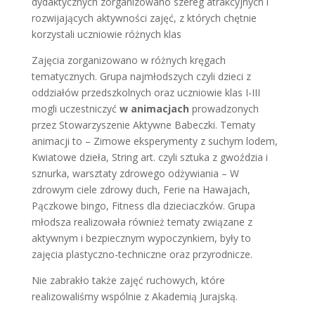
dydaktycznych zorganizowano szereg atrakcyjnych i
rozwijających aktywności zajęć, z których chętnie
korzystali uczniowie różnych klas
Zajęcia zorganizowano w różnych kręgach
tematycznych. Grupa najmłodszych czyli dzieci z
oddziałów przedszkolnych oraz uczniowie klas I-III
mogli uczestniczyć
w animacjach
prowadzonych
przez Stowarzyszenie Aktywne Babeczki. Tematy
animacji to – Zimowe eksperymenty z suchym lodem,
Kwiatowe dzieła, String art. czyli sztuka z gwoździa i
sznurka, warsztaty zdrowego odżywiania – W
zdrowym ciele zdrowy duch, Ferie na Hawajach,
Pączkowe bingo, Fitness dla dzieciaczków. Grupa
młodsza realizowała również tematy związane z
aktywnym i bezpiecznym wypoczynkiem, były to
zajęcia plastyczno-techniczne oraz przyrodnicze.
Nie zabrakło także zajęć ruchowych, które
realizowaliśmy wspólnie z Akademią Jurajską.