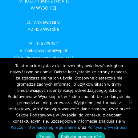
IM. JÓZEFY JABCZYŃSKIEJ
W WYSOKIEJ
ul. Mickiewicza 8
42-450 Wysoka
tel. 326729332
e-mail: spwysoka@vp.pl
https://www.spwysoka.edu.pl/
Ta strona korzysta z ciasteczek aby świadczyć usługi na
najwyższym poziomie. Dalsze korzystanie ze strony oznacza,
że zgadzasz się na ich użycie. Stosowne ciasteczka nie
gromadzą żadnych informacji o użytkownikach witryny
umożliwiających identyfikację odwiedzającego, Szkoła
Podstawowa w Wysokiej też w żaden sposób takich danych nie
gromadzi ani nie przetwarza. Wyjątkiem jest formularz
kontaktowy, w którym wprowadzone dane zostaną użyte przez
Szkołe Podstawową w Wysokiej do kontaktu z osobami
kontaktującymi się. Szczegółowe informacje znajdują się w
Klauzuli informacyjnej
,
regulaminie
oraz
Polityce prywatności
Zgoda
Polityka prywatności
©
simpleideas.pl 2020