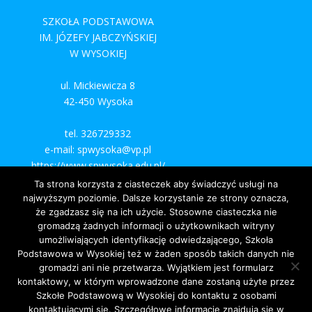
SZKOŁA PODSTAWOWA
IM. JÓZEFY JABCZYŃSKIEJ
W WYSOKIEJ
ul. Mickiewicza 8
42-450 Wysoka
tel. 326729332
e-mail: spwysoka@vp.pl
https://www.spwysoka.edu.pl/
Ta strona korzysta z ciasteczek aby świadczyć usługi na
najwyższym poziomie. Dalsze korzystanie ze strony oznacza,
że zgadzasz się na ich użycie. Stosowne ciasteczka nie
gromadzą żadnych informacji o użytkownikach witryny
umożliwiających identyfikację odwiedzającego, Szkoła
Podstawowa w Wysokiej też w żaden sposób takich danych nie
gromadzi ani nie przetwarza. Wyjątkiem jest formularz
kontaktowy, w którym wprowadzone dane zostaną użyte przez
Szkołe Podstawową w Wysokiej do kontaktu z osobami
kontaktującymi się. Szczegółowe informacje znajdują się w