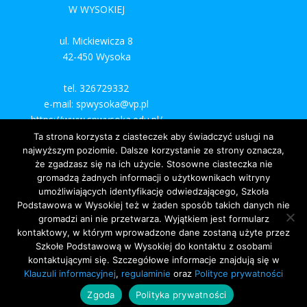
W WYSOKIEJ
ul. Mickiewicza 8
42-450 Wysoka
tel. 326729332
e-mail: spwysoka@vp.pl
https://www.spwysoka.edu.pl/
Ta strona korzysta z ciasteczek aby świadczyć usługi na
najwyższym poziomie. Dalsze korzystanie ze strony oznacza,
że zgadzasz się na ich użycie. Stosowne ciasteczka nie
gromadzą żadnych informacji o użytkownikach witryny
umożliwiających identyfikację odwiedzającego, Szkoła
Podstawowa w Wysokiej też w żaden sposób takich danych nie
gromadzi ani nie przetwarza. Wyjątkiem jest formularz
kontaktowy, w którym wprowadzone dane zostaną użyte przez
Szkołe Podstawową w Wysokiej do kontaktu z osobami
kontaktującymi się. Szczegółowe informacje znajdują się w
Klauzuli informacyjnej
,
regulaminie
oraz
Polityce prywatności
Zgoda
Polityka prywatności
©
simpleideas.pl 2020