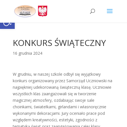
Skip
to
content
Otwórz pasek narzędzi
KONKURS ŚWIĄTECZNY
16 grudnia 2024
W grudniu, w naszej szkole odbył się wyjątkowy
konkurs organizowany przez Samorząd Uczniowski na
najpiękniej udekorowaną świąteczną klasę. Uczniowie
wszystkich klas zaangażowali się w tworzenie
magicznej atmosfery, ozdabiając swoje sale
choinkami, światełkami, girlandami i własnoręcznie
wykonanymi dekoracjami. Jury oceniało prace pod
względem kreatywności, estetyki, zgodności z
tematyką świąt oraz zaangażowania całej klasy.