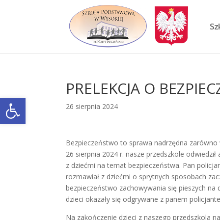
Skip
to
content
Sz
PRELEKCJA O BEZPIE
Otwórz pasek narzędzi
26 sierpnia 2024
Bezpieczeństwo to sprawa nadrzędna zarówno w
26 sierpnia 2024 r. nasze przedszkole odwiedził
z dziećmi na temat bezpieczeństwa. Pan policjan
rozmawiał z dziećmi o sprytnych sposobach zacz
bezpieczeństwo zachowywania się pieszych na 
dzieci okazały się odgrywane z panem policjant
Na zakończenie dzieci z naszego przedszkola na