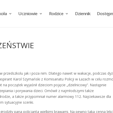
koła
Uczniowie
Rodzice
Dziennik
Dostępn
CZEŃSTWIE
 przedszkolu jak i poza nim. Dlatego nawet w wakacje, podczas dy
 aspirant Karol Szymański z Komisariatu Policji w Łazach w celu roz
t na początek wyjaśnił dzieciom pojęcie „dzielnicowy”. Następnie
epiania i porywania dzieci. Omówił z najmłodszymi także
drodze, a także przypomniał numer alarmowy 112. Najciekawsze dla
em sytuacyjne scenki.
grodziły pana policjanta wielkimi brawami. Na pewno taka cenna lekc