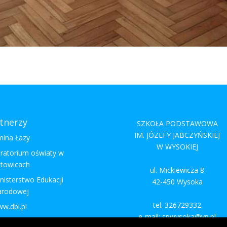
tnerzy
SZKOŁA PODSTAWOWA
IM. JÓZEFY JABCZYŃSKIEJ
ina Łazy
W WYSOKIEJ
ratorium oświaty w
towicach
ul. Mickiewicza 8
nisterstwo Edukacji
42-450 Wysoka
arodowej
tel. 326729332
w.dbi.pl
e-mail: spwysoka@vp.pl