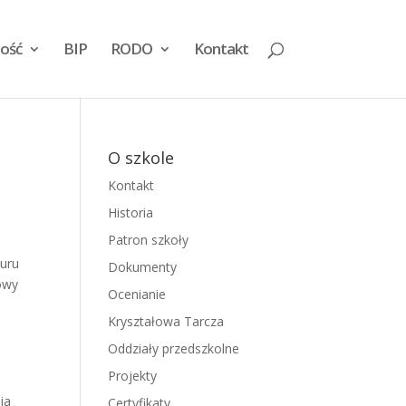
ość
BIP
RODO
Kontakt
O szkole
Kontakt
Historia
Patron szkoły
żuru
Dokumenty
mowy
Ocenianie
Kryształowa Tarcza
Oddziały przedszkolne
Projekty
ja
Certyfikaty