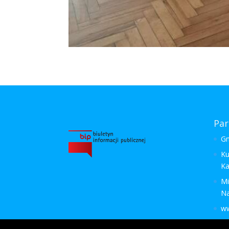
Par
Gm
Ku
Ka
Mi
N
ww