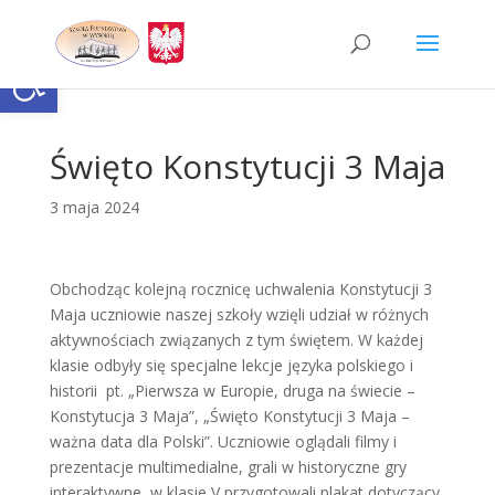
Skip
to
content
Otwórz pasek narzędzi
Święto Konstytucji 3 Maja
3 maja 2024
Obchodząc kolejną rocznicę uchwalenia Konstytucji 3
Maja uczniowie naszej szkoły wzięli udział w różnych
aktywnościach związanych z tym świętem. W każdej
klasie odbyły się specjalne lekcje języka polskiego i
historii pt. „Pierwsza w Europie, druga na świecie –
Konstytucja 3 Maja”, „Święto Konstytucji 3 Maja –
ważna data dla Polski”. Uczniowie oglądali filmy i
prezentacje multimedialne, grali w historyczne gry
interaktywne, w klasie V przygotowali plakat dotyczący