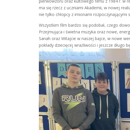
pierwowzoru oraz kultowego filmu z 1984 r. w re
ma się rzecz z uczniami Akademii, w nowej realiz
nie tylko chłopcy z imionami rozpoczynającymi się
Wszystkim film bardzo się podobał, czego dowod
Przejmująca i świetna muzyka oraz nowe, energ
Sanah oraz Witajcie w naszej bajce, w nowe we
pokłady dziecięcej wrażliwości i jeszcze długo b