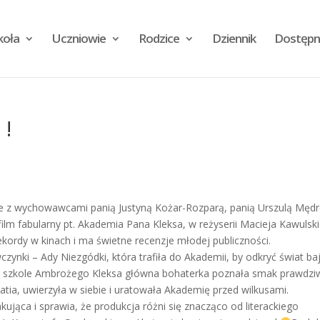
koła
Uczniowie
Rodzice
Dziennik
Dostępn
!
ólnie z wychowawcami panią Justyną Kożar-Rozparą, panią Urszulą Męd
ilm fabularny pt. Akademia Pana Kleksa, w reżyserii Macieja Kawulsk
rekordy w kinach i ma świetne recenzje młodej publiczności.
zynki – Ady Niezgódki, która trafiła do Akademii, by odkryć świat baj
ej szkole Ambrożego Kleksa główna bohaterka poznała smak prawdzi
atia, uwierzyła w siebie i uratowała Akademię przed wilkusami.
ująca i sprawia, że produkcja różni się znacząco od literackiego