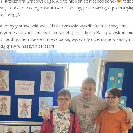
ż. Krzysztofa Gradowskiego. Ale to nie koniec niespodzianek
Podob
acji to dzieci z całego świata – od Ukrainy, przez Meksyk, po Brazylię
 literą „A”.
em były brawa widowni. Nasi uczniowie wyszli z kina zachwyceni.
etyczne aranżacje znanych piosenek: Jesteś Moją Bajką w wykonani
rsji pod tytułem Całkiem nowa bajka, wyzwoliły drzemiące w każdym
ędą grały w naszych sercach!