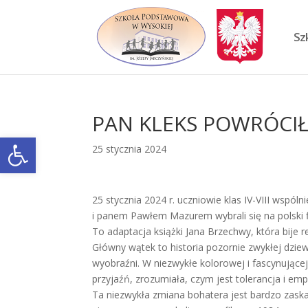
Skip
to
content
Sz
PAN KLEKS POWRÓCIŁ 
Otwórz pasek narzędzi
25 stycznia 2024
25 stycznia 2024 r. uczniowie klas IV-VIII wsp
i panem Pawłem Mazurem wybrali się na polski f
To adaptacja książki Jana Brzechwy, która bije 
Główny wątek to historia pozornie zwykłej dziewc
wyobraźni. W niezwykłe kolorowej i fascynując
przyjaźń, zrozumiała, czym jest tolerancja i emp
Ta niezwykła zmiana bohatera jest bardzo zaskak