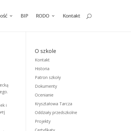
ość
BIP
RODO
Kontakt
O szkole
Kontakt
Historia
Patron szkoły
recką
Dokumenty
iego.
Ocenianie
Kryształowa Tarcza
ek i
wej
Oddziały przedszkolne
Projekty
Certyfikaty