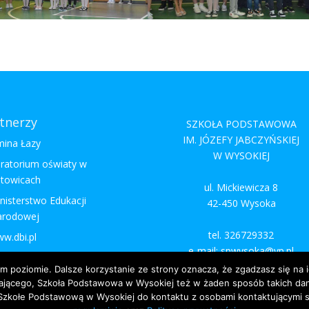
tnerzy
SZKOŁA PODSTAWOWA
IM. JÓZEFY JABCZYŃSKIEJ
ina Łazy
W WYSOKIEJ
ratorium oświaty w
towicach
ul. Mickiewicza 8
nisterstwo Edukacji
42-450 Wysoka
arodowej
tel. 326729332
w.dbi.pl
e-mail: spwysoka@vp.pl
https://www.spwysoka.edu.pl/
ym poziomie. Dalsze korzystanie ze strony oznacza, że zgadzasz się na 
ającego, Szkoła Podstawowa w Wysokiej też w żaden sposób takich dany
kołe Podstawową w Wysokiej do kontaktu z osobami kontaktującymi si