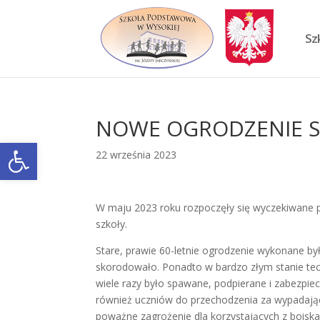
Skip
to
content
Sz
NOWE OGRODZENIE S
Otwórz pasek narzędzi
22 września 2023
W maju 2023 roku rozpoczęły się wyczekiwane 
szkoły.
Stare, prawie 60-letnie ogrodzenie wykonane by
skorodowało. Ponadto w bardzo złym stanie tec
wiele razy było spawane, podpierane i zabezpi
również uczniów do przechodzenia za wypadającą
poważne zagrożenie dla korzystających z boiska