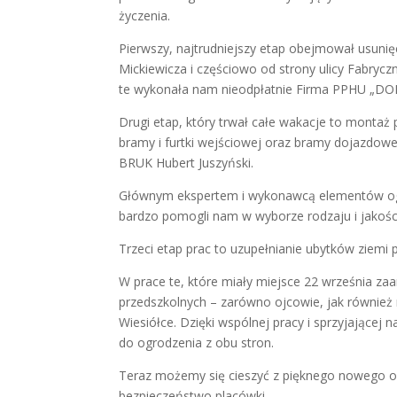
życzenia.
Pierwszy, najtrudniejszy etap obejmował usunię
Mickiewicza i częściowo od strony ulicy Fabry
te wykonała nam nieodpłatnie Firma PPHU „DO
Drugi etap, który trwał całe wakacje to monta
bramy i furtki wejściowej oraz bramy dojazdowej
BRUK Hubert Juszyński.
Głównym ekspertem i wykonawcą elementów ogro
bardzo pomogli nam w wyborze rodzaju i jakości
Trzeci etap prac to uzupełnianie ubytków ziemi 
W prace te, które miały miejsce 22 września zaa
przedszkolnych – zarówno ojcowie, jak również
Wiesiółce. Dzięki wspólnej pracy i sprzyjającej
do ogrodzenia z obu stron.
Teraz możemy się cieszyć z pięknego nowego ogr
bezpieczeństwo placówki.