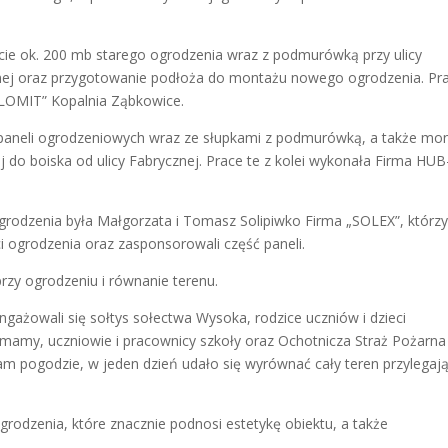
cie ok. 200 mb starego ogrodzenia wraz z podmurówką przy ulicy
cznej oraz przygotowanie podłoża do montażu nowego ogrodzenia. Pr
LOMIT” Kopalnia Ząbkowice.
ż paneli ogrodzeniowych wraz ze słupkami z podmurówką, a także mo
 do boiska od ulicy Fabrycznej. Prace te z kolei wykonała Firma HUB
dzenia była Małgorzata i Tomasz Solipiwko Firma „SOLEX”, którz
 ogrodzenia oraz zasponsorowali część paneli.
przy ogrodzeniu i równanie terenu.
ngażowali się sołtys sołectwa Wysoka, rodzice uczniów i dzieci
 mamy, uczniowie i pracownicy szkoły oraz Ochotnicza Straż Pożarna
 nam pogodzie, w jeden dzień udało się wyrównać cały teren przylegaj
odzenia, które znacznie podnosi estetykę obiektu, a także