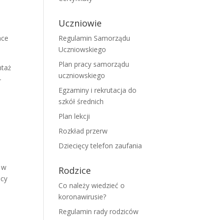
Uczniowie
ace
Regulamin Samorządu
Uczniowskiego
Plan pracy samorządu
ntaż
uczniowskiego
-
Egzaminy i rekrutacja do
szkół średnich
y
Plan lekcji
Rozkład przerw
Dziecięcy telefon zaufania
 w
Rodzice
ący
Co należy wiedzieć o
koronawirusie?
Regulamin rady rodziców