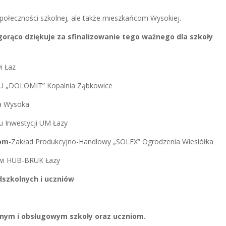
społeczności szkolnej, ale także mieszkańcom Wysokiej.
orąco dziękuje za sfinalizowanie tego ważnego dla szkoły
i Łaz
U „DOLOMIT” Kopalnia Ząbkowice
wa Wysoka
u Inwestycji UM Łazy
kom
-Zakład Produkcyjno-Handlowy „SOLEX” Ogrodzenia Wiesiółka
owi HUB-BRUK Łazy
dszkolnych i uczniów
ym i obsługowym szkoły oraz uczniom.