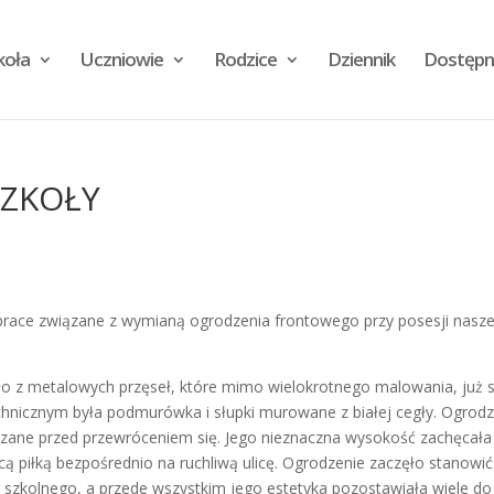
koła
Uczniowie
Rodzice
Dziennik
Dostępn
ZKOŁY
prace związane z wymianą ogrodzenia frontowego przy posesji nasze
ło z metalowych przęseł, które mimo wielokrotnego malowania, już si
hnicznym była podmurówka i słupki murowane z białej cegły. Ogrodz
eczane przed przewróceniem się. Jego nieznaczna wysokość zachęcała
 piłką bezpośrednio na ruchliwą ulicę. Ogrodzenie zaczęło stanowić
 szkolnego, a przede wszystkim jego estetyka pozostawiała wiele do