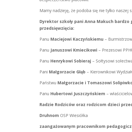
Mamy nadzieję, że podoba się nie tylko naszej 
Dyrektor szkoły pani Anna Makuch bardzo g
przedsięwzięcia:
Panu
Maciejowi Kaczyńskiemu
– Burmistrzow
Panu
Januszowi Kmiecikowi
– Prezesowi PPH
Panu
Henrykowi Sobieraj
– Sołtysowi sołect
Pani
Małgorzacie Głąb
– Kierownikowi Wydział
Państwu
Małgorzacie i Tomaszowi Solipiw
Panu
Hubertowi Juszczyńskiem
– właściciel
Radzie Rodziców oraz rodzicom dzieci prze
Druhnom
OSP Wiesiółka
zaangażowanym pracownikom pedagogiczn