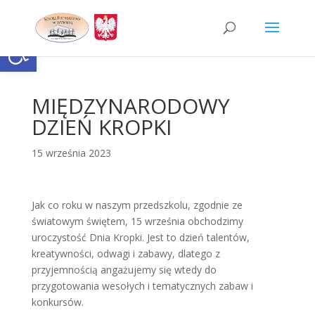
Skip
to
content
Otwórz pasek narzędzi
MIĘDZYNARODOWY
DZIEŃ KROPKI
15 września 2023
Jak co roku w naszym przedszkolu, zgodnie ze
światowym świętem, 15 września obchodzimy
uroczystość Dnia Kropki. Jest to dzień talentów,
kreatywności, odwagi i zabawy, dlatego z
przyjemnością angażujemy się wtedy do
przygotowania wesołych i tematycznych zabaw i
konkursów.