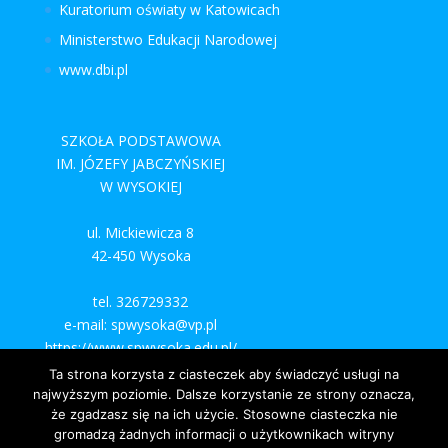
Kuratorium oświaty w Katowicach
Ministerstwo Edukacji Narodowej
www.dbi.pl
SZKOŁA PODSTAWOWA
IM. JÓZEFY JABCZYŃSKIEJ
W WYSOKIEJ
ul. Mickiewicza 8
42-450 Wysoka
tel. 326729332
e-mail: spwysoka@vp.pl
https://www.spwysoka.edu.pl/
Ta strona korzysta z ciasteczek aby świadczyć usługi na
najwyższym poziomie. Dalsze korzystanie ze strony oznacza,
że zgadzasz się na ich użycie. Stosowne ciasteczka nie
gromadzą żadnych informacji o użytkownikach witryny