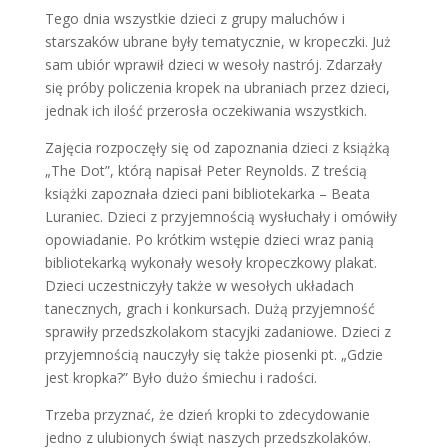
Tego dnia wszystkie dzieci z grupy maluchów i
starszaków ubrane były tematycznie, w kropeczki. Już
sam ubiór wprawił dzieci w wesoły nastrój. Zdarzały
się próby policzenia kropek na ubraniach przez dzieci,
jednak ich ilość przerosła oczekiwania wszystkich.
Zajęcia rozpoczęły się od zapoznania dzieci z książką
„The Dot”, którą napisał Peter Reynolds. Z treścią
książki zapoznała dzieci pani bibliotekarka – Beata
Luraniec. Dzieci z przyjemnością wysłuchały i omówiły
opowiadanie. Po krótkim wstępie dzieci wraz panią
bibliotekarką wykonały wesoły kropeczkowy plakat.
Dzieci uczestniczyły także w wesołych układach
tanecznych, grach i konkursach. Dużą przyjemność
sprawiły przedszkolakom stacyjki zadaniowe. Dzieci z
przyjemnością nauczyły się także piosenki pt. „Gdzie
jest kropka?” Było dużo śmiechu i radości.
Trzeba przyznać, że dzień kropki to zdecydowanie
jedno z ulubionych świąt naszych przedszkolaków.