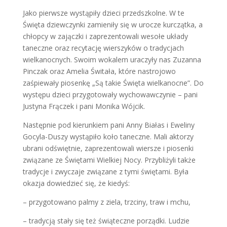
Jako pierwsze wystąpiły dzieci przedszkolne. W te
Święta dziewczynki zamieniły się w urocze kurczątka, a
chłopcy w zajączki i zaprezentowali wesołe układy
taneczne oraz recytację wierszyków o tradycjach
wielkanocnych. Swoim wokalem uraczyły nas Zuzanna
Pinczak oraz Amelia Świtała, które nastrojowo
zaśpiewały piosenkę „Są takie Święta wielkanocne”. Do
występu dzieci przygotowały wychowawczynie – pani
Justyna Frączek i pani Monika Wójcik.
Następnie pod kierunkiem pani Anny Białas i Eweliny
Gocyla-Duszy wystąpiło koło taneczne. Mali aktorzy
ubrani odświętnie, zaprezentowali wiersze i piosenki
związane ze Świętami Wielkiej Nocy. Przybliżyli także
tradycje i zwyczaje związane z tymi świętami. Była
okazja dowiedzieć się, że kiedyś:
– przygotowano palmy z ziela, trzciny, traw i mchu,
– tradycją stały się też świąteczne porządki. Ludzie