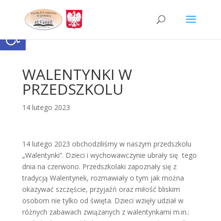
Skip
to
content
Otwórz pasek narzędzi
WALENTYNKI W
PRZEDSZKOLU
14 lutego 2023
14 lutego 2023 obchodziliśmy w naszym przedszkolu
„Walentynki”. Dzieci i wychowawczynie ubrały się tego
dnia na czerwono. Przedszkolaki zapoznały się z
tradycją Walentynek, rozmawiały o tym jak można
okazywać szczęście, przyjaźń oraz miłość bliskim
osobom nie tylko od święta. Dzieci wzięły udział w
różnych zabawach związanych z walentynkami m.in.: