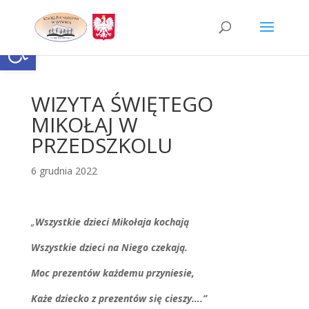
Skip
to
content
Otwórz pasek narzędzi
WIZYTA ŚWIĘTEGO
MIKOŁAJ W
PRZEDSZKOLU
6 grudnia 2022
„
Wszystkie dzieci Mikołaja kochają
Wszystkie dzieci na Niego czekają.
Moc prezentów każdemu przyniesie,
Każe dziecko z prezentów się cieszy….”