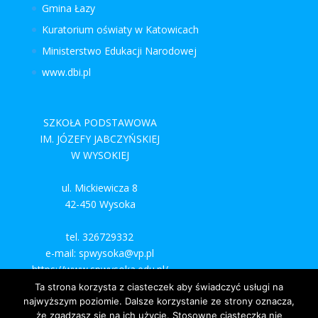
Gmina Łazy
Kuratorium oświaty w Katowicach
Ministerstwo Edukacji Narodowej
www.dbi.pl
SZKOŁA PODSTAWOWA
IM. JÓZEFY JABCZYŃSKIEJ
W WYSOKIEJ
ul. Mickiewicza 8
42-450 Wysoka
tel. 326729332
e-mail: spwysoka@vp.pl
https://www.spwysoka.edu.pl/
Ta strona korzysta z ciasteczek aby świadczyć usługi na
najwyższym poziomie. Dalsze korzystanie ze strony oznacza,
że zgadzasz się na ich użycie. Stosowne ciasteczka nie