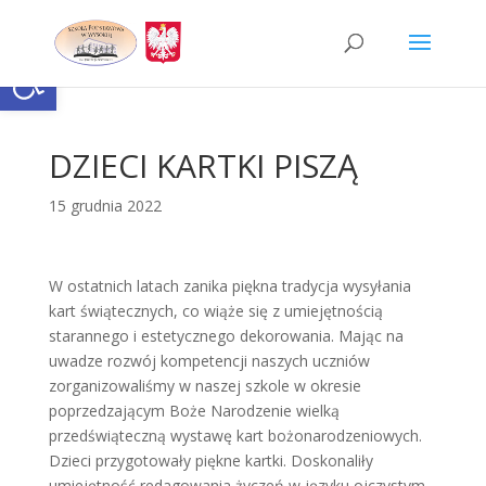
Skip
to
content
Otwórz pasek narzędzi
DZIECI KARTKI PISZĄ
15 grudnia 2022
W ostatnich latach zanika piękna tradycja wysyłania
kart świątecznych, co wiąże się z umiejętnością
starannego i estetycznego dekorowania. Mając na
uwadze rozwój kompetencji naszych uczniów
zorganizowaliśmy w naszej szkole w okresie
poprzedzającym Boże Narodzenie wielką
przedświąteczną wystawę kart bożonarodzeniowych.
Dzieci przygotowały piękne kartki. Doskonaliły
umiejętność redagowania życzeń w języku ojczystym,