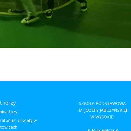
tnerzy
SZKOŁA PODSTAWOWA
IM. JÓZEFY JABCZYŃSKIEJ
ina Łazy
W WYSOKIEJ
ratorium oświaty w
towicach
ul. Mickiewicza 8