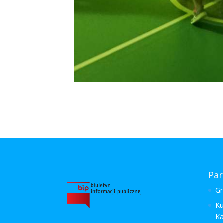
Par
Gm
Ku
Ka