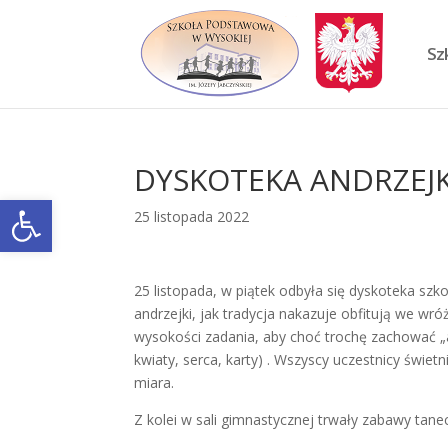
Skip
to
content
Sz
DYSKOTEKA ANDRZE
Otwórz pasek narzędzi
25 listopada 2022
25 listopada, w piątek odbyła się dyskoteka sz
andrzejki, jak tradycja nakazuje obfitują we wró
wysokości zadania, aby choć trochę zachować „a
kwiaty, serca, karty) . Wszyscy uczestnicy świetn
miara.
Z kolei w sali gimnastycznej trwały zabawy tanec