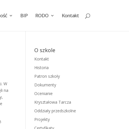
ość
BIP
RODO
Kontakt
O szkole
Kontakt
Historia
Patron szkoły
i. W
Dokumenty
li na
Ocenianie
y,
Kryształowa Tarcza
ie
Oddziały przedszkolne
Projekty
ą.
Certyfikaty