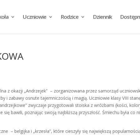
koła
Uczniowie
Rodzice
Dziennik
Dostępn
JKOWA
kolna z okazji „Andrzejek” – zorganizowana przez samorząd uczniowsk
żby i zabawy osnute tajemniczością i magią. Uczniowie klasy VIII stanę
ndrzejkowe” zwyczaje przygotowali stoiska z wróżbami (kości, kolor
ie się bawili, poznając swoją najbliższą przyszłość. Śmiechu była co n
zne – belgijka i „krzesła”, które cieszyły się największą popularności