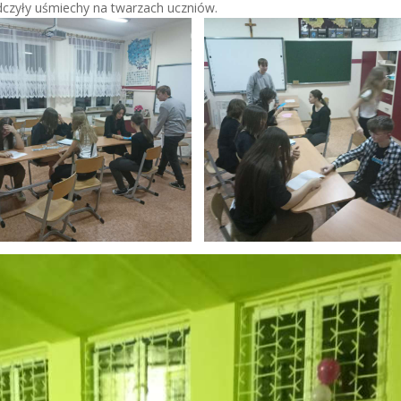
czyły uśmiechy na twarzach uczniów.