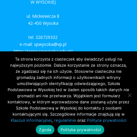
W WYSOKIEJ
ul. Mickiewicza 8
42-450 Wysoka
tel. 326729332
e-mail: spwysoka@vp.pl
https://www.spwysoka.edu.pl/
Ta strona korzysta z ciasteczek aby świadczyć usługi na
najwyższym poziomie. Dalsze korzystanie ze strony oznacza,
że zgadzasz się na ich użycie. Stosowne ciasteczka nie
gromadzą żadnych informacji o użytkownikach witryny
umożliwiających identyfikację odwiedzającego, Szkoła
Podstawowa w Wysokiej też w żaden sposób takich danych nie
gromadzi ani nie przetwarza. Wyjątkiem jest formularz
kontaktowy, w którym wprowadzone dane zostaną użyte przez
Szkołe Podstawową w Wysokiej do kontaktu z osobami
kontaktującymi się. Szczegółowe informacje znajdują się w
Klauzuli informacyjnej
,
regulaminie
oraz
Polityce prywatności
Zgoda
Polityka prywatności
©
simpleideas.pl 2020