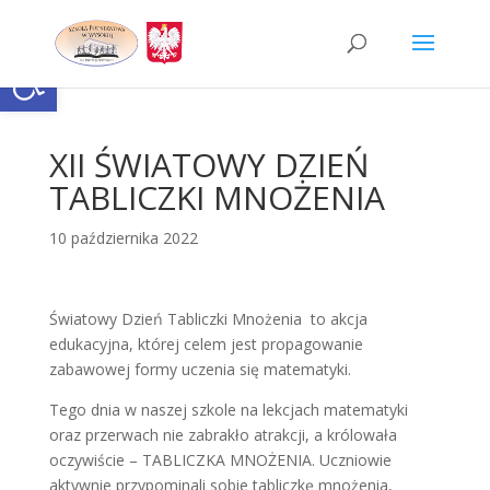
Skip
to
content
Otwórz pasek narzędzi
XII ŚWIATOWY DZIEŃ
TABLICZKI MNOŻENIA
10 października 2022
Światowy Dzień Tabliczki Mnożenia to akcja
edukacyjna, której celem jest propagowanie
zabawowej formy uczenia się matematyki.
Tego dnia w naszej szkole na lekcjach matematyki
oraz przerwach nie zabrakło atrakcji, a królowała
oczywiście – TABLICZKA MNOŻENIA. Uczniowie
aktywnie przypominali sobie tabliczkę mnożenia,