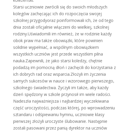
koleżeński.
Starsi uczniowie zwrócili się do swoich młodszych
kolegów zachęcając ich do rozpoczęcia swojej
szkolnej przygodyoraz poinformowali ich, że od tego
dnia zostali oficjalnie włączeni do wielkiej, szkolnej
rodziny.Uświadomili im również, że w rodzinie każdy
obok praw ma także obowiązki, które powinien
solidnie wypełniać, a wspólnym obowiązkiem
wszystkich uczniów jest przede wszystkim pilna
nauka.Zapewnili, że jako starsi koledzy, chętnie
podadzą im pomocną dłoń i zachęcili do korzystania z
ich dobrych rad oraz wsparcia.Złożyli im życzenia
samych sukcesów w nauce i wzorowego pierwszego,
szkolnego świadectwa. Życzyli im także, aby każdy
dzień spędzony w szkole przynosił im wiele radości.
Nadeszła najważniejsza i najbardziej wyczekiwana
część uroczystości, podczas której, po wprowadzeniu
sztandaru i odśpiewaniu hymnu, uczniowie klasy
pierwszej złożyli uroczyste ślubowanie. Następnie
zostali pasowani przez panią dyrektor na uczniów