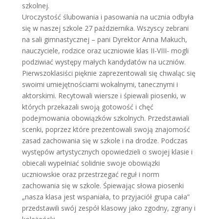
szkolnej.
Uroczystość ślubowania i pasowania na ucznia odbyła
się w naszej szkole 27 października. Wszyscy zebrani
na sali gimnastycznej – pani Dyrektor Anna Makuch,
nauczyciele, rodzice oraz uczniowie klas II-VIII- mogli
podziwiać występy małych kandydatów na uczniów.
Pierwszoklasiści pięknie zaprezentowali się chwaląc się
swoimi umiejętnościami wokalnymi, tanecznymi i
aktorskimi. Recytowali wiersze i śpiewali piosenki, w
których przekazali swoją gotowość i chęć
podejmowania obowiązków szkolnych. Przedstawiali
scenki, poprzez które prezentowali swoją znajomość
zasad zachowania się w szkole i na drodze. Podczas
występów artystycznych opowiedzieli o swojej klasie i
obiecali wypełniać solidnie swoje obowiązki
uczniowskie oraz przestrzegać reguł i norm
zachowania się w szkole. Śpiewając słowa piosenki
„nasza klasa jest wspaniała, to przyjaciół grupa cała”
przedstawili swój zespół klasowy jako zgodny, zgrany i