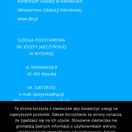
Kuratorium oświaty w Katowicach
Ministerstwo Edukacji Narodowej
www.dbi.pl
SZKOŁA PODSTAWOWA
IM. JÓZEFY JABCZYŃSKIEJ
W WYSOKIEJ
ul. Mickiewicza 8
42-450 Wysoka
tel. 326729332
e-mail: spwysoka@vp.pl
https://www.spwysoka.edu.pl/
Ta strona korzysta z ciasteczek aby świadczyć usługi na
najwyższym poziomie. Dalsze korzystanie ze strony oznacza,
że zgadzasz się na ich użycie. Stosowne ciasteczka nie
gromadzą żadnych informacji o użytkownikach witryny