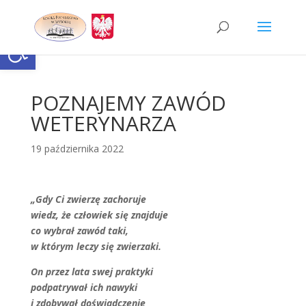
Skip
to
content
Otwórz pasek narzędzi
POZNAJEMY ZAWÓD
WETERYNARZA
19 października 2022
„Gdy Ci zwierzę zachoruje
wiedz, że człowiek się znajduje
co wybrał zawód taki,
w którym leczy się zwierzaki.
On przez lata swej praktyki
podpatrywał ich nawyki
i zdobywał doświadczenie