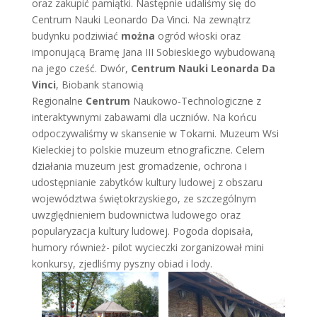
oraz zakupić pamiątki. Następnie udaliśmy się do
Centrum Nauki Leonardo Da Vinci. Na zewnątrz
budynku podziwiać
można
ogród włoski oraz
imponującą Bramę Jana III Sobieskiego wybudowaną
na jego cześć. Dwór,
Centrum Nauki Leonarda Da
Vinci
, Biobank stanowią
Regionalne
Centrum
Naukowo-Technologiczne z
interaktywnymi zabawami dla uczniów. Na końcu
odpoczywaliśmy w skansenie w Tokarni. Muzeum Wsi
Kieleckiej to polskie muzeum etnograficzne. Celem
działania muzeum jest gromadzenie, ochrona i
udostępnianie zabytków kultury ludowej z obszaru
województwa świętokrzyskiego, ze szczególnym
uwzględnieniem budownictwa ludowego oraz
popularyzacja kultury ludowej. Pogoda dopisała,
humory również- pilot wycieczki zorganizował mini
konkursy, zjedliśmy pyszny obiad i lody.