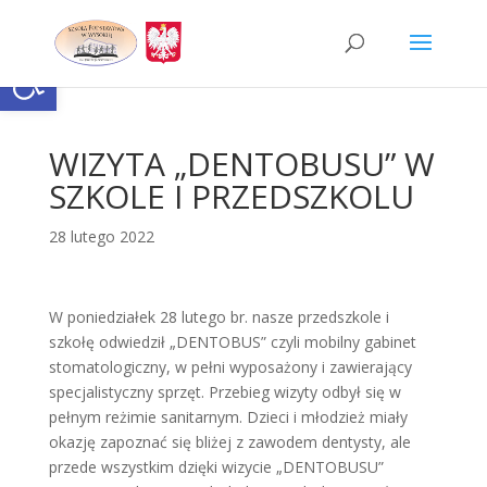
Skip
to
content
Otwórz pasek narzędzi
WIZYTA „DENTOBUSU” W
SZKOLE I PRZEDSZKOLU
28 lutego 2022
W poniedziałek 28 lutego br. nasze przedszkole i
szkołę odwiedził „DENTOBUS” czyli mobilny gabinet
stomatologiczny, w pełni wyposażony i zawierający
specjalistyczny sprzęt. Przebieg wizyty odbył się w
pełnym reżimie sanitarnym. Dzieci i młodzież miały
okazję zapoznać się bliżej z zawodem dentysty, ale
przede wszystkim dzięki wizycie „DENTOBUSU”