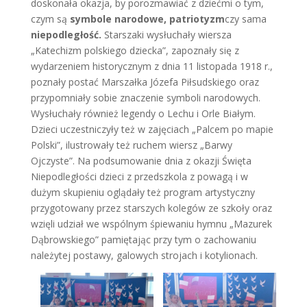
doskonała okazja, by porozmawiać z dziećmi o tym,
czym są
symbole narodowe, patriotyzm
czy sama
niepodległość.
Starszaki wysłuchały wiersza
„Katechizm polskiego dziecka”, zapoznały się z
wydarzeniem historycznym z dnia 11 listopada 1918 r.,
poznały postać Marszałka Józefa Piłsudskiego oraz
przypomniały sobie znaczenie symboli narodowych.
Wysłuchały również legendy o Lechu i Orle Białym.
Dzieci uczestniczyły też w zajęciach „Palcem po mapie
Polski”, ilustrowały też ruchem wiersz „Barwy
Ojczyste”. Na podsumowanie dnia z okazji Święta
Niepodległości dzieci z przedszkola z powagą i w
dużym skupieniu oglądały też program artystyczny
przygotowany przez starszych kolegów ze szkoły oraz
wzięli udział we wspólnym śpiewaniu hymnu „Mazurek
Dąbrowskiego” pamiętając przy tym o zachowaniu
należytej postawy, galowych strojach i kotylionach.