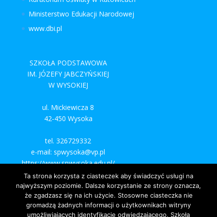
Ministerstwo Edukacji Narodowej
www.dbi.pl
SZKOŁA PODSTAWOWA
IM. JÓZEFY JABCZYŃSKIEJ
W WYSOKIEJ
ul. Mickiewicza 8
42-450 Wysoka
tel. 326729332
e-mail: spwysoka@vp.pl
https://www.spwysoka.edu.pl/
Ta strona korzysta z ciasteczek aby świadczyć usługi na
najwyższym poziomie. Dalsze korzystanie ze strony oznacza,
że zgadzasz się na ich użycie. Stosowne ciasteczka nie
gromadzą żadnych informacji o użytkownikach witryny
umożliwiających identyfikację odwiedzającego, Szkoła