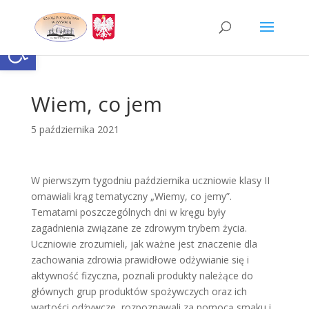
Skip
to
content
Otwórz pasek narzędzi
Wiem, co jem
5 października 2021
W pierwszym tygodniu października uczniowie klasy II
omawiali krąg tematyczny „Wiemy, co jemy”.
Tematami poszczególnych dni w kręgu były
zagadnienia związane ze zdrowym trybem życia.
Uczniowie zrozumieli, jak ważne jest znaczenie dla
zachowania zdrowia prawidłowe odżywianie się i
aktywność fizyczna, poznali produkty należące do
głównych grup produktów spożywczych oraz ich
wartości odżywcze, rozpoznawali za pomocą smaku i