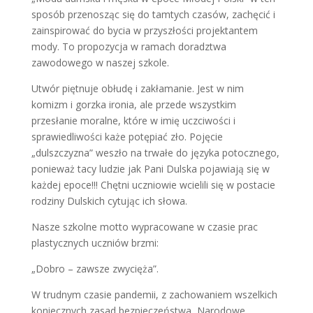
sposób przenosząc się do tamtych czasów, zachęcić i
zainspirować do bycia w przyszłości projektantem
mody. To propozycja w ramach doradztwa
zawodowego w naszej szkole.
Utwór piętnuje obłudę i zakłamanie. Jest w nim
komizm i gorzka ironia, ale przede wszystkim
przesłanie moralne, które w imię uczciwości i
sprawiedliwości każe potępiać zło. Pojęcie
„dulszczyzna” weszło na trwałe do języka potocznego,
ponieważ tacy ludzie jak Pani Dulska pojawiają się w
każdej epoce!!! Chętni uczniowie wcielili się w postacie
rodziny Dulskich cytując ich słowa.
Nasze szkolne motto wypracowane w czasie prac
plastycznych uczniów brzmi:
„Dobro – zawsze zwycięża”.
W trudnym czasie pandemii, z zachowaniem wszelkich
koniecznych zasad bezpieczeństwa, Narodowe