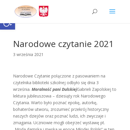
Skip
to
content
Otwórz pasek narzędzi
Narodowe czytanie 2021
3 września 2021
Narodowe Czytanie połączone z pasowaniem na
czytelnika biblioteki szkolnej odbyło się dnia 3
września.
Moralność pani Dulskiej
Gabrieli Zapolskiej to
lektura jubileuszowa – dziesiąty rok Narodowego
Czytania. Warto było poznać epokę, autorkę,
bohaterów utworu, zrozumieć przekrój historyczny
naszych dziejów oraz poznać ludzi, ich zwyczaje i
zmagania. Uczniowie mogli obejrzeć wystawę pt.
„Moda damska i męska w epoce Młodej Polski” w ten